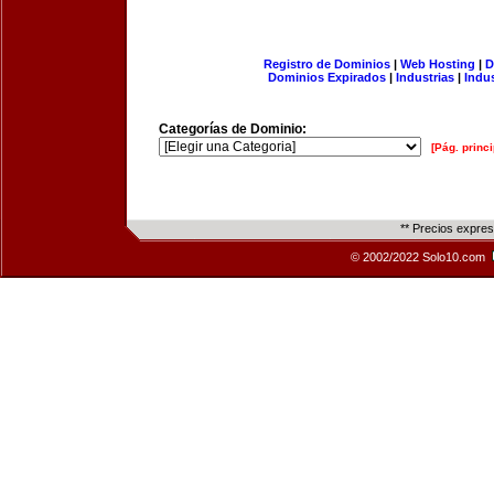
Registro de Dominios
|
Web Hosting
|
D
Dominios Expirados
|
Industrias
|
Indu
Categorías de Dominio:
[Pág. princi
** Precios expre
© 2002/2022 Solo10.com