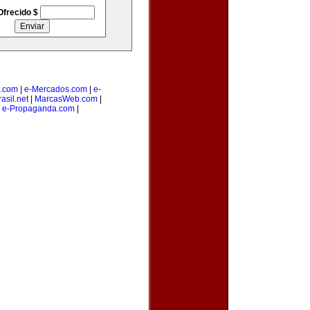
Ofrecido $
.com
|
e-Mercados.com
|
e-
asil.net
|
MarcasWeb.com
|
|
e-Propaganda.com
|