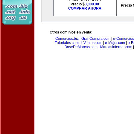
COMPRAR AHORA
Precio $
3,000.00
Precio 
COMPRAR AHORA
Otros dominios en venta:
Comercios.biz
|
GranCompra.com
|
e-Comercios
Tutoriales.com
|
i-Ventas.com
|
e-Mujer.com
|
e-Br
BaseDeMarcas.com
|
MarcasInternet.com