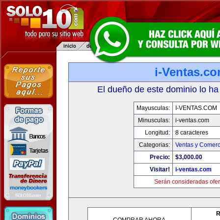
i-Ventas.c
El dueño de este dominio lo ha
Mayusculas:
I-VENTAS.COM
Minusculas:
i-ventas.com
Longitud:
8 caracteres
Categorias:
Ventas y Comerc
Precio:
$3,000.00
Visitar!
i-ventas.com
Serán consideradas ofer
R