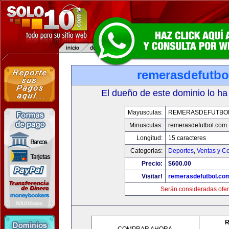
remerasdefutbo
El dueño de este dominio lo ha
Mayusculas:
REMERASDEFUTBO
Minusculas:
remerasdefutbol.com
Longitud:
15 caracteres
Categorias:
Deportes
,
Ventas y Co
Precio:
$600.00
Visitar!
remerasdefutbol.co
Serán consideradas ofer
R