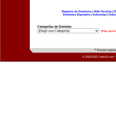
Registro de Dominios
|
Web Hosting
|
D
Dominios Expirados
|
Industrias
|
Indu
Categorías de Dominio:
[Pág. princi
** Precios expre
© 2002/2022 Solo10.com