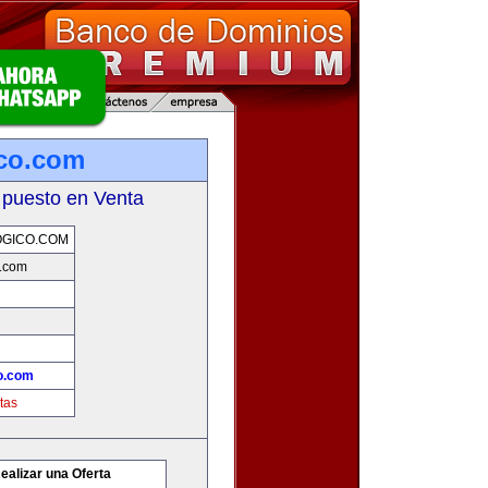
co.com
 puesto en Venta
GICO.COM
.com
o.com
tas
ealizar una Oferta