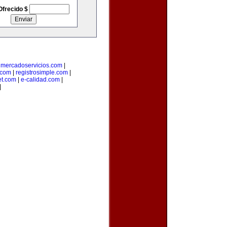
Ofrecido $
|
mercadoservicios.com
|
.com
|
registrosimple.com
|
et.com
|
e-calidad.com
|
|