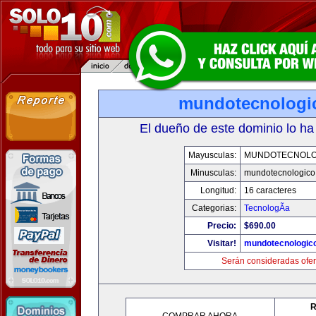
mundotecnologi
El dueño de este dominio lo ha
Mayusculas:
MUNDOTECNOLO
Minusculas:
mundotecnologico
Longitud:
16 caracteres
Categorias:
TecnologÃ­a
Precio:
$690.00
Visitar!
mundotecnologic
Serán consideradas ofer
R