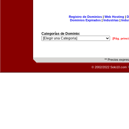
Registro de Dominios
|
Web Hosting
|
D
Dominios Expirados
|
Industrias
|
Indu
Categorías de Dominio:
[Pág. princi
** Precios expre
© 2002/2022 Solo10.com