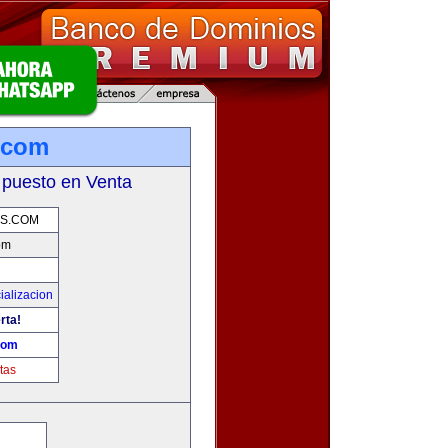
.com
 puesto en Venta
AS.COM
om
ializacion
rta!
com
tas