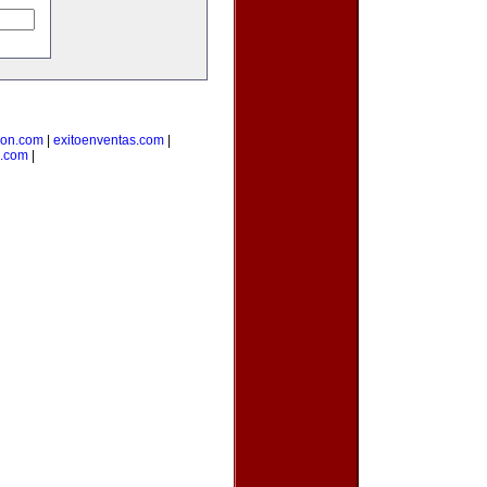
cion.com
|
exitoenventas.com
|
.com
|