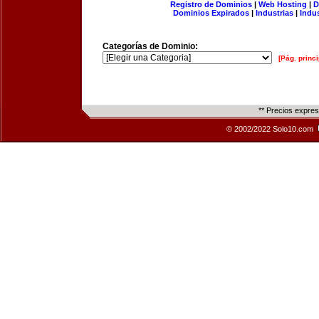
Registro de Dominios
|
Web Hosting
|
D
Dominios Expirados
|
Industrias
|
Indu
Categorías de Dominio:
[Pág. princi
** Precios expre
© 2002/2022 Solo10.com